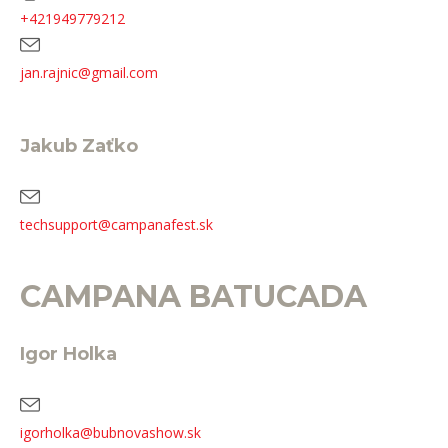
+421949779212
jan.rajnic@gmail.com
Jakub
Zaťko
techsupport@campanafest.sk
CAMPANA BATUCADA
Igor Holka
igorholka@bubnovashow.sk