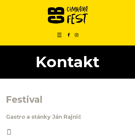
Kontakt
Festival
Gastro a stánky Ján Rajnič