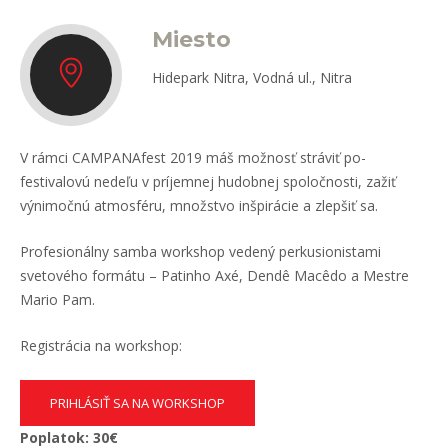
Miesto
Hidepark Nitra, Vodná ul., Nitra
V rámci CAMPANAfest 2019 máš možnosť stráviť po-
festivalovú nedeľu v príjemnej hudobnej spoločnosti, zažiť
výnimočnú atmosféru, množstvo inšpirácie a zlepšiť sa.
Profesionálny samba workshop vedený perkusionistami
svetového formátu – Patinho Axé, Dendê Macêdo a Mestre
Mario Pam.
Registrácia na workshop:
PRIHLÁSIŤ SA NA WORKSHOP
Poplatok: 30€